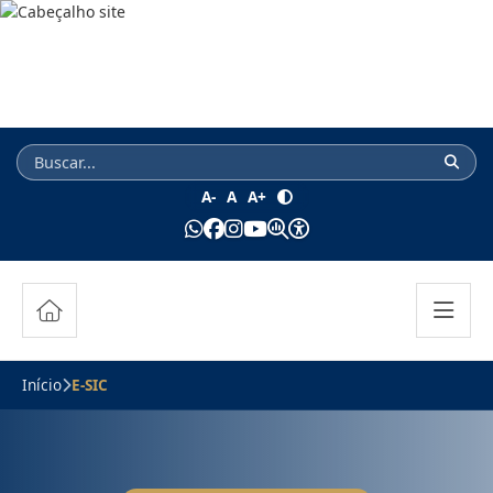
A-
A
A+
Início
E-SIC