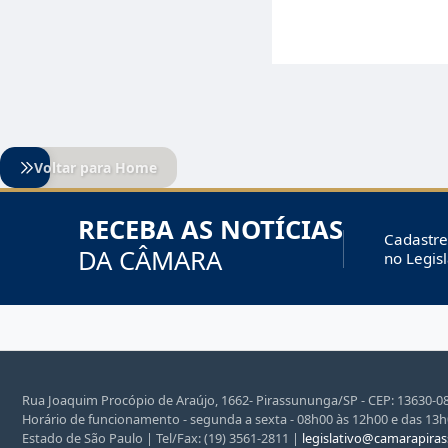
Voltar para Home
RECEBA AS NOTÍCIAS
Cadastre
DA CÂMARA
no Legisl
Rua Joaquim Procópio de Araújo, 1662- Pirassununga/SP - CEP: 13630-082
Horário de funcionamento - segunda a sexta - 08h00 às 12h00 e das 13
Estado de São Paulo | Tel/Fax: (19) 3561-2811 |
legislativo@camarapira