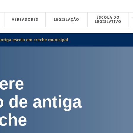
ESCOLA DO
VEREADORES
LEGISLAÇÃO
LEGISLATIVO
antiga escola em creche municipal
ere
 de antiga
eche