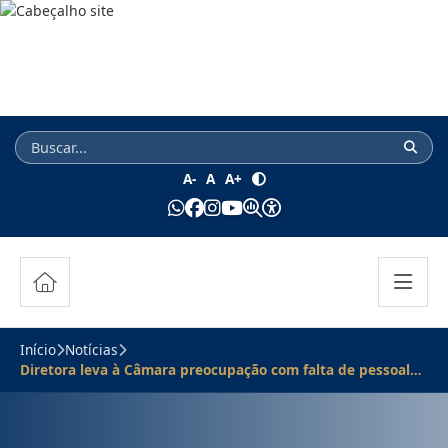
A-
A
A+
Início
Notícias
Diretora leva à Câmara preocupação com falta de pessoal
em unidade escolar