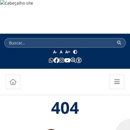
A-
A
A+
404