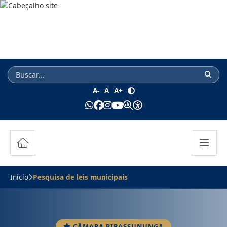
A-
A
A+
Início
Pesquisa de leis municipais
CÂMARA PIRASSUNUNGA